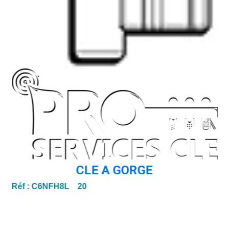
CLE A GORGE
Réf :
C6NFH8L 20
Ré