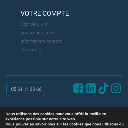
VOTRE COMPTE
Compte client
Vos commandes
Informations compte
Paiements
05 61 11 20 66
@ PRO SERVICES CLES
Nous utilisons des cookies pour vous offrir la meilleure
expérience possible sur notre site web.
Réalisation ARPEGA
Vous pouvez en savoir plus sur les cookies que nous utilisons ou
Mentions légales