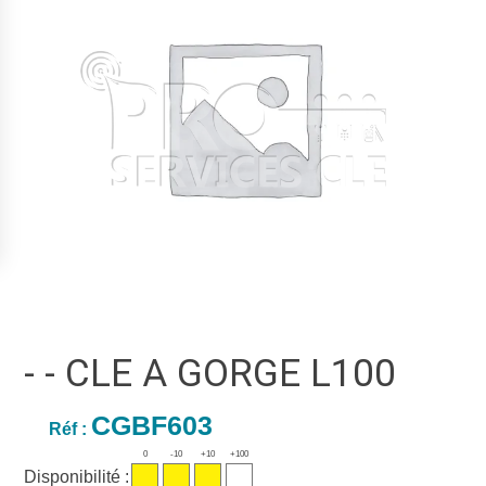
- - CLE A GORGE L100
CGBF603
Réf :
0
-10
+10
+100
Disponibilité :