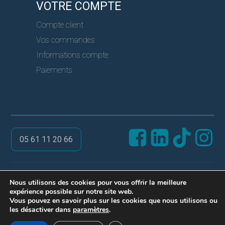
VOTRE COMPTE
Compte client
Vos commandes
Informations compte
Paiements
05 61 11 20 66
@ PRO SERVICES CLES
Nous utilisons des cookies pour vous offrir la meilleure
expérience possible sur notre site web.
Réalisation ARPEGA
Vous pouvez en savoir plus sur les cookies que nous utilisons ou
Mentions légales
les désactiver dans
paramètres
.
Politique de confidentialité