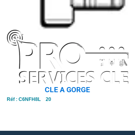
CLE A GORGE
Réf :
C6NFH8L 20
Ré