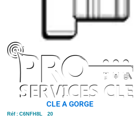
CLE A GORGE
Réf :
C6NFH8L 20
Ré