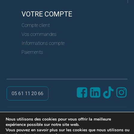
VOTRE COMPTE
Compte client
Vos commandes
Informations compte
Paiements
05 61 11 20 66
@ PRO SERVICES CLES
Nous utilisons des cookies pour vous offrir la meilleure
expérience possible sur notre site web.
Réalisation ARPEGA
Vous pouvez en savoir plus sur les cookies que nous utilisons ou
Mentions légales