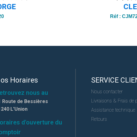
ORGE
CL
20
Réf :
CJM72
os Horaires
SERVICE CLIE
Nous contacter
etrouvez nous au
Livraisons & Frais de 
1 Route de Bessières
1240 L'Union
Assistance technique
Retours
oraires d'ouverture du
omptoir