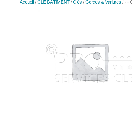
Accueil
/
CLÉ BÂTIMENT
/
Clés
/
Gorges & Variures
/ - -