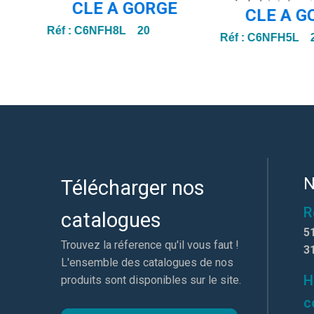
CLE A GORGE
CLE A G
Réf :
C6NFH8L 20
Réf :
C6NFH5L 
N
Télécharger nos
R
catalogues
5
Trouvez la réference qu'il vous faut !
3
L'ensemble des catalogues de nos
H
produits sont disponibles sur le site.
c