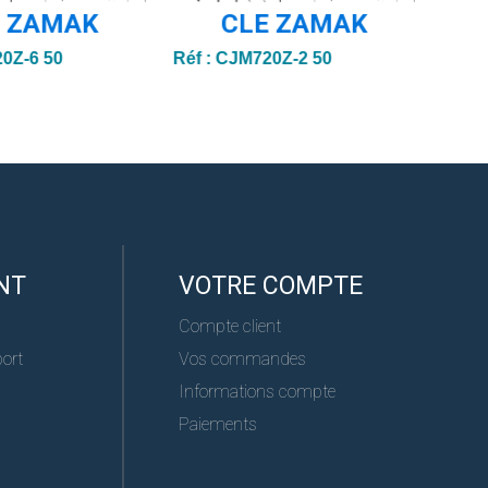
E ZAMAK
CLE ZAMAK
0Z-6 50
Réf :
CJM720Z-2 50
Réf :
NT
VOTRE COMPTE
Compte client
port
Vos commandes
Informations compte
Paiements