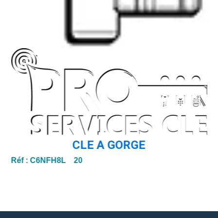
CLE A GORGE
Réf :
C6NFH8L 20
Ré