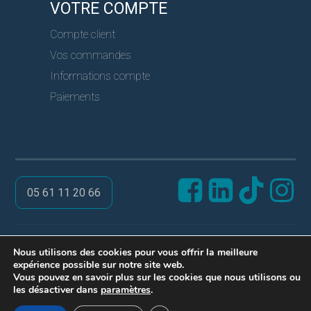
VOTRE COMPTE
Compte client
Vos commandes
Informations compte
Paiements
05 61 11 20 66
@ PRO SERVICES CLES
Nous utilisons des cookies pour vous offrir la meilleure
expérience possible sur notre site web.
Réalisation ARPEGA
Vous pouvez en savoir plus sur les cookies que nous utilisons ou
Mentions légales
les désactiver dans
paramètres
.
Politique de confidentialité