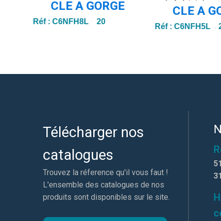
CLE A GORGE
CLE A G
Réf :
C6NFH8L 20
Réf :
C6NFH5L 
N
Télécharger nos
R
catalogues
5
Trouvez la réference qu'il vous faut !
3
L'ensemble des catalogues de nos
H
produits sont disponibles sur le site.
c