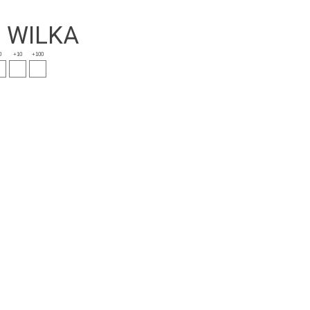
E WILKA
0
+10
+100