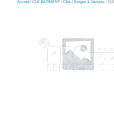
Accueil
/
CLÉ BÂTIMENT
/
Clés
/
Gorges & Variures
/ CL