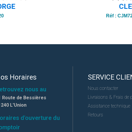
ORGE
CL
20
Réf :
CJM72
os Horaires
SERVICE CLIE
Nous contacter
etrouvez nous au
Livraisons & Frais de 
1 Route de Bessières
1240 L'Union
Assistance technique
Retours
oraires d'ouverture du
omptoir