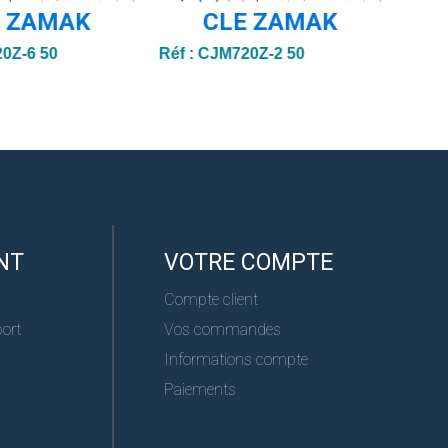
E ZAMAK
CLE ZAMAK
0Z-6 50
Réf :
CJM720Z-2 50
Réf :
NT
VOTRE COMPTE
Compte client
port
Vos commandes
Informations compte
Paiements