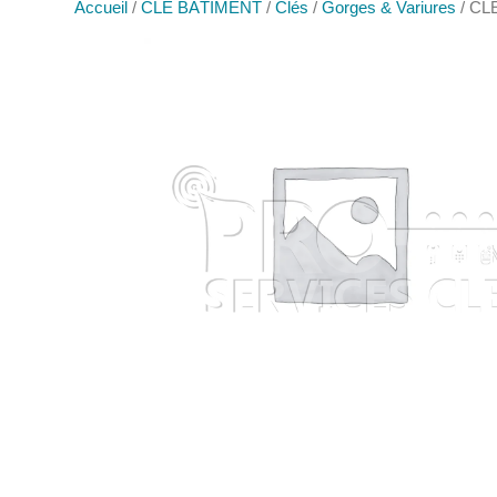
Accueil
/
CLÉ BÂTIMENT
/
Clés
/
Gorges & Variures
/ CL