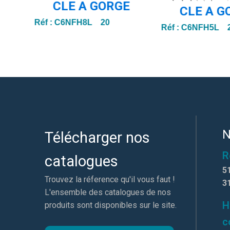
CLE A GORGE
CLE A G
Réf :
C6NFH8L 20
Réf :
C6NFH5L 
N
Télécharger nos
R
catalogues
5
Trouvez la réference qu'il vous faut !
3
L'ensemble des catalogues de nos
H
produits sont disponibles sur le site.
c