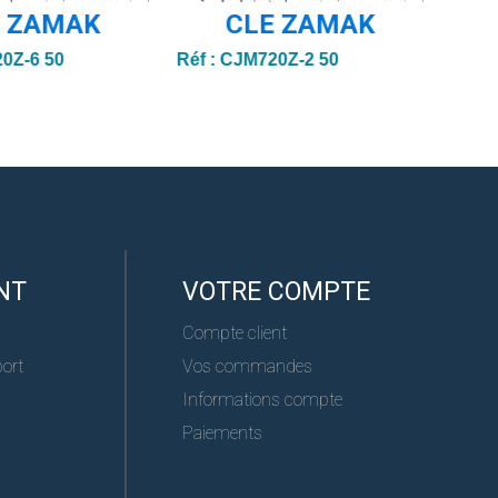
E ZAMAK
CLE ZAMAK
0Z-6 50
Réf :
CJM720Z-2 50
Réf :
NT
VOTRE COMPTE
Compte client
port
Vos commandes
Informations compte
Paiements