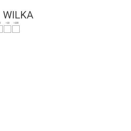
E WILKA
0
+10
+100