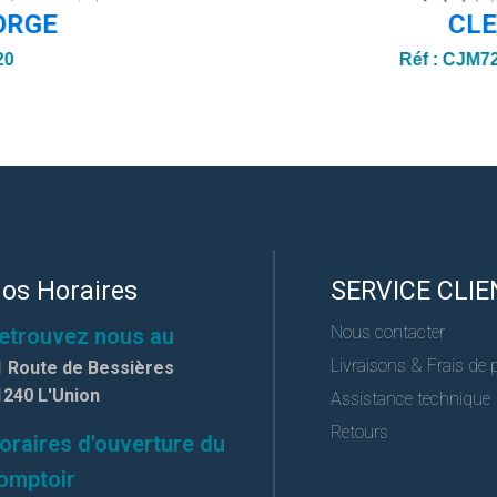
ORGE
CL
20
Réf :
CJM72
os Horaires
SERVICE CLIE
Nous contacter
etrouvez nous au
Livraisons & Frais de 
1 Route de Bessières
1240 L'Union
Assistance technique
Retours
oraires d'ouverture du
omptoir