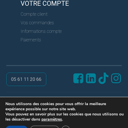
VOTRE COMPTE
Compte client
Vos commandes
Informations compte
Paiements
05 61 11 20 66
@ PRO SERVICES CLES
Nous utilisons des cookies pour vous offrir la meilleure
expérience possible sur notre site web.
Réalisation ARPEGA
Vous pouvez en savoir plus sur les cookies que nous utilisons ou
Mentions légales
les désactiver dans
paramètres
.
Politique de confidentialité