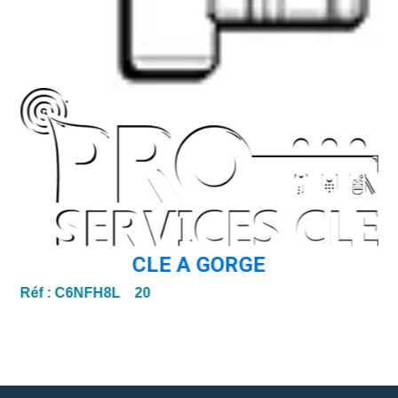
CLE A GORGE
Réf :
C6NFH8L 20
Ré