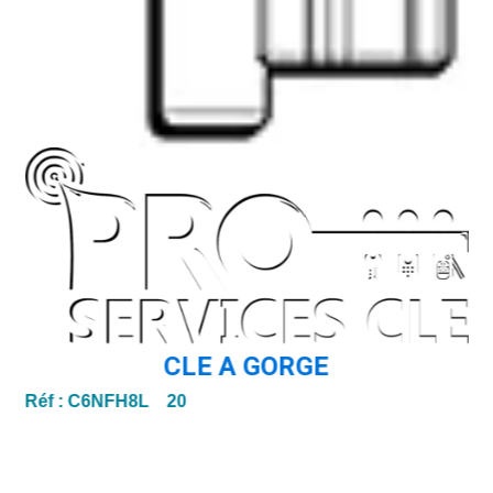
CLE A GORGE
Réf :
C6NFH8L 20
Ré