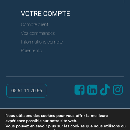
VOTRE COMPTE
Compte client
Vos commandes
Informations compte
Paiements
05 61 11 20 66
@ PRO SERVICES CLES
Nous utilisons des cookies pour vous offrir la meilleure
expérience possible sur notre site web.
Réalisation ARPEGA
Vous pouvez en savoir plus sur les cookies que nous utilisons ou
Mentions légales