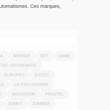
d’automatismes. Ces marques,
CA
BERNER
BFT
CAME
ITEC / ENTREMATIC
EUROPRO
EXITEC
ES
LA TOULOUSAINE
E
NOVOFERM
PRASTEL
SOMFY
SOMMER