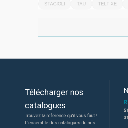
STAGIOLI
TAU
TELFIXE
N
Télécharger nos
R
catalogues
5
Trouvez la réference qu'il vous faut !
3
L'ensemble des catalogues de nos