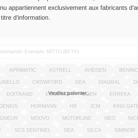
menu appartiennent exclusivement aux fabricants 
titre d’information.
APRIMATIC
ASTRELL
AVIDSEN
BENIN
UNELLO
CROWFORD
DEA
DIAGRAL
D
DOITRAND
ECOSTAR
EDEN
ERREKA
GENIUS
HORMANN
HR
JCM
KING GAT
IGNEUR
MOOVO
MOTORLINE
NEO
NIC
T
SCS SENTINEL
SEA
SILCA
SIMINOR