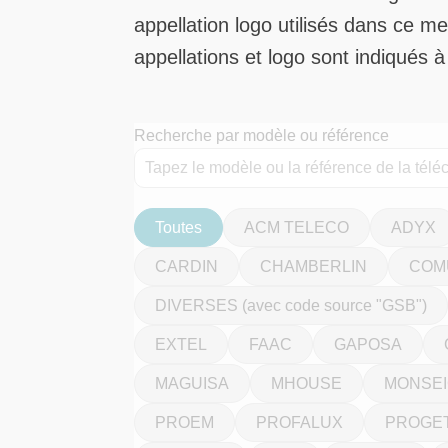
appellation logo utilisés dans ce 
appellations et logo sont indiqués à 
Recherche par modèle ou référence
Toutes
ACM TELECO
ADYX
CARDIN
CHAMBERLIN
COM
DIVERSES (avec code source "GSB")
EXTEL
FAAC
GAPOSA
MAGUISA
MHOUSE
MONSE
PROEM
PROFALUX
PROGE