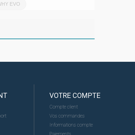
WHY EVO
NT
VOTRE COMPTE
Compte client
port
Vos commandes
Informations compte
Paiements