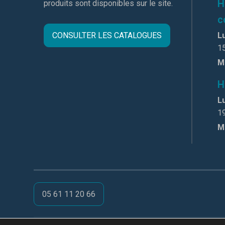
H
produits sont disponibles sur le site.
c
CONSULTER LES CATALOGUES
Lu
1
M
H
Lu
1
M
05 61 11 20 66