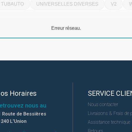
TUBAUTO
UNIVERSELLES DIVERSES
V2
Erreur réseau.
os Horaires
SERVICE CLIE
Nous contacter
etrouvez nous au
Livraisons & Frais de 
1 Route de Bessières
1240 L'Union
Assistance technique
Retours